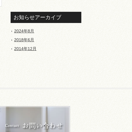
お知らせアーカイブ
2024年8月
2018年6月
2014年12月