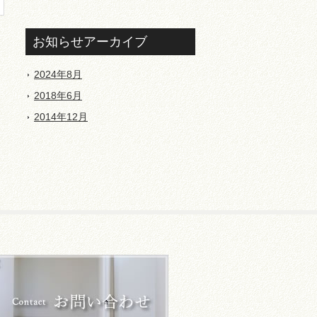
お知らせアーカイブ
2024年8月
2018年6月
2014年12月