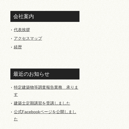
会社案内
代表挨拶
アクセスマップ
経歴
最近のお知らせ
特定建築物等調査報告業務 承りま
す
建築士定期講習を受講しました
公式Facebookページを公開しまし
た