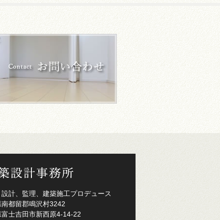
、設計、監理、建築施工プロデュース
南都留郡鳴沢村3242
富士吉田市新西原4-14-22